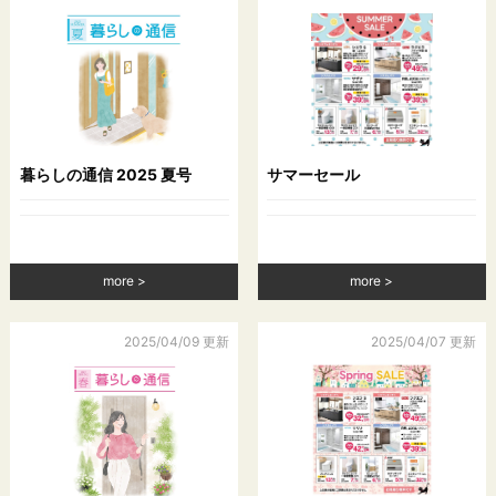
第４条（個人情報の第三者提供）
当社は，次に掲げる場合を除いて，あらかじめユーザーの同意
を得ることなく，第三者に個人情報を提供することはありませ
ん。ただし，個人情報保護法その他の法令で認められる場合を
除きます。
（1）法令に基づく場合
暮らしの通信 2025 夏号
サマーセール
（2）人の生命，身体または財産の保護のために必要がある場合
であって，本人の同意を得ることが困難であるとき
（3）公衆衛生の向上または児童の健全な育成の推進のために特
に必要がある場合であって，本人の同意を得ることが困難であ
るとき
more
more
（4）国の機関もしくは地方公共団体またはその委託を受けた者
が法令の定める事務を遂行することに対して協力する必要があ
る場合であって，本人の同意を得ることにより当該事務の遂行
2025/04/09 更新
2025/04/07 更新
に支障を及ぼすおそれがあるとき
（5）予め次の事項を告知あるいは公表をしている場合
利用目的に第三者への提供を含むこと
第三者に提供されるデータの項目
第三者への提供の手段または方法
本人の求めに応じて個人情報の第三者への提供を停止すること
前項の定めにかかわらず，次に掲げる場合は第三者には該当し