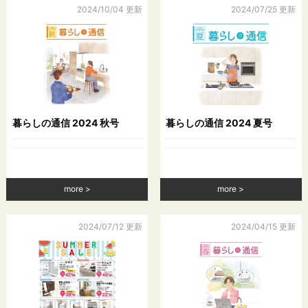
下，「利用停止等」といいます。）を求められた場合には，遅
2024/10/04 更新
2024/07/25 更新
滞なく必要な調査を行い，その結果に基づき，個人情報の利用
停止等を行い，その旨本人に通知します。ただし，個人情報の
利用停止等に多額の費用を有する場合その他利用停止等を行う
ことが困難な場合であって，本人の権利利益を保護するために
必要なこれに代わるべき措置をとれる場合は，この代替策を講
じます。
暮らしの通信 2024 秋号
暮らしの通信 2024 夏号
第８条（プライバシーポリシーの変更）
本ポリシーの内容は，ユーザーに通知することなく，変更する
ことができるものとします。
当社が別途定める場合を除いて，変更後のプライバシーポリシ
more
more
ーは，本ウェブサイトに掲載したときから効力を生じるものと
します。
2024/07/12 更新
2024/04/15 更新
第９条（お問い合わせ窓口）
本ポリシーに関するお問い合わせは，下記の窓口までお願いい
たします。