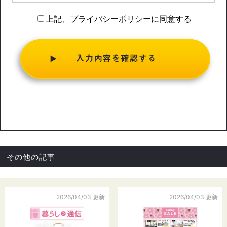
プライバシー情報のうち「個人情報」とは，個人情報保護法に
いう「個人情報」を指すものとし，生存する個人に関する情報
上記、プライバシーポリシーに同意する
であって，当該情報に含まれる氏名，生年月日，住所，電話番
号，連絡先その他の記述等により特定の個人を識別できる情報
を指します。
プライバシー情報のうち「履歴情報および特性情報」とは，上
記に定める「個人情報」以外のものをいい，ご利用いただいた
サービスやご購入いただいた商品，ご覧になったページや広告
の履歴，ユーザーが検索された検索キーワード，ご利用日時，
ご利用の方法，ご利用環境，郵便番号や性別，職業，年齢，ユ
ーザーのIPアドレス，クッキー情報，位置情報，端末の個体識
別情報などを指します。
第２条（プライバシー情報の収集方法）
その他の記事
当社は，ユーザーが利用登録をする際に氏名，生年月日，住
所，電話番号，メールアドレス，銀行口座番号，クレジットカ
ード番号，運転免許証番号などの個人情報をお尋ねすることが
2026/04/03 更新
2026/04/03 更新
あります。また，ユーザーと提携先などとの間でなされたユー
ザーの個人情報を含む取引記録や，決済に関する情報を当社の
提携先（情報提供元，広告主，広告配信先などを含みます。以