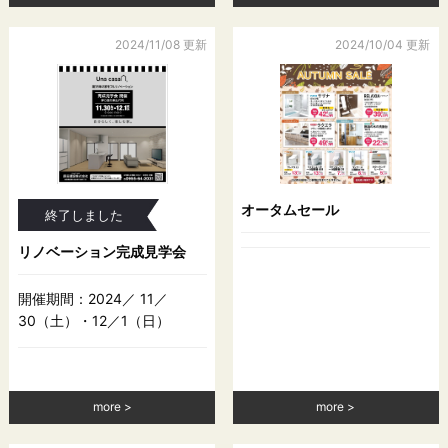
害するおそれがある場合
（2）当社の業務の適正な実施に著しい支障を及ぼすおそれがあ
る場合
2024/11/08 更新
2024/10/04 更新
（3）その他法令に違反することとなる場合
前項の定めにかかわらず，履歴情報および特性情報などの個人
情報以外の情報については，原則として開示いたしません。
第６条（個人情報の訂正および削除）
ユーザーは，当社の保有する自己の個人情報が誤った情報であ
オータムセール
終了しました
る場合には，当社が定める手続きにより，当社に対して個人情
報の訂正または削除を請求することができます。
リノベーション完成見学会
当社は，ユーザーから前項の請求を受けてその請求に応じる必
要があると判断した場合には，遅滞なく，当該個人情報の訂正
開催期間：2024／ 11／
または削除を行い，これをユーザーに通知します。
30（土）・12／1（日）
第７条（個人情報の利用停止等）
当社は，本人から，個人情報が，利用目的の範囲を超えて取り
more
more
扱われているという理由，または不正の手段により取得された
ものであるという理由により，その利用の停止または消去（以