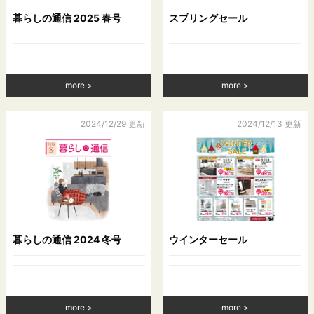
ないものとします。
暮らしの通信 2025 春号
スプリングセール
（1）当社が利用目的の達成に必要な範囲内において個人情報
の取扱いの全部または一部を委託する場合
（2）合併その他の事由による事業の承継に伴って個人情報が
提供される場合
（3）個人情報を特定の者との間で共同して利用する場合であ
more
more
って，その旨並びに共同して利用される個人情報の項目，共同
して利用する者の範囲，利用する者の利用目的および当該個人
情報の管理について責任を有する者の氏名または名称につい
2024/12/29 更新
2024/12/13 更新
て，あらかじめ本人に通知し，または本人が容易に知り得る状
態に置いているとき
第５条（個人情報の開示）
当社は，本人から個人情報の開示を求められたときは，本人に
対し，遅滞なくこれを開示します。ただし，開示することによ
暮らしの通信 2024 冬号
ウインターセール
り次のいずれかに該当する場合は，その全部または一部を開示
しないこともあり，開示しない決定をした場合には，その旨を
遅滞なく通知します。なお，個人情報の開示に際しては，１件
あたり１，０００円の手数料を申し受けます。
（1）本人または第三者の生命，身体，財産その他の権利利益を
more
more