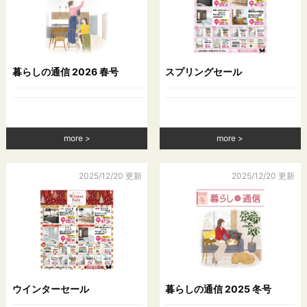
下，｢提携先｣といいます。）などから収集することがありま
す。
当社は，ユーザーについて，利用したサービスやソフトウエ
ア，購入した商品，閲覧したページや広告の履歴，検索した検
索キーワード，利用日時，利用方法，利用環境（携帯端末を通
じてご利用の場合の当該端末の通信状態，利用に際しての各種
暮らしの通信 2026 春号
スプリングセール
設定情報なども含みます），IPアドレス，クッキー情報，位置
情報，端末の個体識別情報などの履歴情報および特性情報を，
ユーザーが当社や提携先のサービスを利用しまたはページを閲
覧する際に収集します。
more
more
第３条（個人情報を収集・利用する目的）
2025/12/20 更新
2025/12/20 更新
当社が個人情報を収集・利用する目的は，以下のとおりです。
（1）ユーザーに自分の登録情報の閲覧や修正，利用状況の閲覧
を行っていただくために，氏名，住所，連絡先，支払方法など
の登録情報，利用されたサービスや購入された商品，およびそ
れらの代金などに関する情報を表示する目的
（2）ユーザーにお知らせや連絡をするためにメールアドレスを
利用する場合やユーザーに商品を送付したり必要に応じて連絡
したりするため，氏名や住所などの連絡先情報を利用する目的
ウインターセール
暮らしの通信 2025 冬号
（3）ユーザーの本人確認を行うために，氏名，生年月日，住