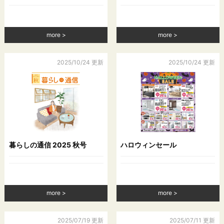
所，電話番号，銀行口座番号，クレジットカード番号，運転免
許証番号，配達証明付き郵便の到達結果などの情報を利用する
目的
more
more
（4）ユーザーに代金を請求するために，購入された商品名や数
量，利用されたサービスの種類や期間，回数，請求金額，氏
名，住所，銀行口座番号やクレジットカード番号などの支払に
2025/10/24 更新
2025/10/24 更新
関する情報などを利用する目的
（5）ユーザーが簡便にデータを入力できるようにするために，
当社に登録されている情報を入力画面に表示させたり，ユーザ
ーのご指示に基づいて他のサービスなど（提携先が提供するも
のも含みます）に転送したりする目的
（6）代金の支払を遅滞したり第三者に損害を発生させたりする
など，本サービスの利用規約に違反したユーザーや，不正・不
当な目的でサービスを利用しようとするユーザーの利用をお断
暮らしの通信 2025 秋号
ハロウィンセール
りするために，利用態様，氏名や住所など個人を特定するため
の情報を利用する目的
（7）ユーザーからのお問い合わせに対応するために，お問い合
わせ内容や代金の請求に関する情報など当社がユーザーに対し
てサービスを提供するにあたって必要となる情報や，ユーザー
more
more
のサービス利用状況，連絡先情報などを利用する目的
（8）上記の利用目的に付随する目的
2025/07/19 更新
2025/07/11 更新