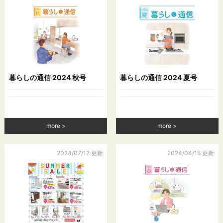
滞なく必要な調査を行い，その結果に基づき，個人情報の利用
停止等を行い，その旨本人に通知します。ただし，個人情報の
利用停止等に多額の費用を有する場合その他利用停止等を行う
ことが困難な場合であって，本人の権利利益を保護するために
必要なこれに代わるべき措置をとれる場合は，この代替策を講
じます。
暮らしの通信 2024 秋号
暮らしの通信 2024 夏号
第８条（プライバシーポリシーの変更）
本ポリシーの内容は，ユーザーに通知することなく，変更する
ことができるものとします。
当社が別途定める場合を除いて，変更後のプライバシーポリシ
more
more
ーは，本ウェブサイトに掲載したときから効力を生じるものと
します。
2024/07/12 更新
2024/04/15 更新
第９条（お問い合わせ窓口）
本ポリシーに関するお問い合わせは，下記の窓口までお願いい
たします。