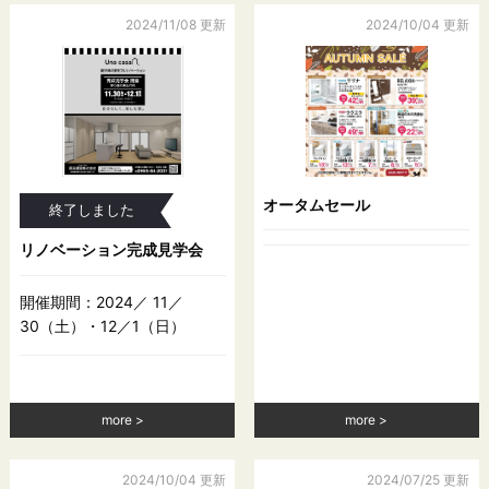
（2）当社の業務の適正な実施に著しい支障を及ぼすおそれがあ
る場合
2024/11/08 更新
2024/10/04 更新
（3）その他法令に違反することとなる場合
前項の定めにかかわらず，履歴情報および特性情報などの個人
情報以外の情報については，原則として開示いたしません。
第６条（個人情報の訂正および削除）
ユーザーは，当社の保有する自己の個人情報が誤った情報であ
オータムセール
終了しました
る場合には，当社が定める手続きにより，当社に対して個人情
報の訂正または削除を請求することができます。
リノベーション完成見学会
当社は，ユーザーから前項の請求を受けてその請求に応じる必
要があると判断した場合には，遅滞なく，当該個人情報の訂正
開催期間：2024／ 11／
または削除を行い，これをユーザーに通知します。
30（土）・12／1（日）
第７条（個人情報の利用停止等）
当社は，本人から，個人情報が，利用目的の範囲を超えて取り
more
more
扱われているという理由，または不正の手段により取得された
ものであるという理由により，その利用の停止または消去（以
下，「利用停止等」といいます。）を求められた場合には，遅
2024/10/04 更新
2024/07/25 更新