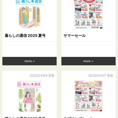
当社は，次に掲げる場合を除いて，あらかじめユーザーの同意
を得ることなく，第三者に個人情報を提供することはありませ
ん。ただし，個人情報保護法その他の法令で認められる場合を
除きます。
（1）法令に基づく場合
暮らしの通信 2025 夏号
サマーセール
（2）人の生命，身体または財産の保護のために必要がある場合
であって，本人の同意を得ることが困難であるとき
（3）公衆衛生の向上または児童の健全な育成の推進のために特
に必要がある場合であって，本人の同意を得ることが困難であ
るとき
more
more
（4）国の機関もしくは地方公共団体またはその委託を受けた者
が法令の定める事務を遂行することに対して協力する必要があ
る場合であって，本人の同意を得ることにより当該事務の遂行
2025/04/09 更新
2025/04/07 更新
に支障を及ぼすおそれがあるとき
（5）予め次の事項を告知あるいは公表をしている場合
利用目的に第三者への提供を含むこと
第三者に提供されるデータの項目
第三者への提供の手段または方法
本人の求めに応じて個人情報の第三者への提供を停止すること
前項の定めにかかわらず，次に掲げる場合は第三者には該当し
ないものとします。