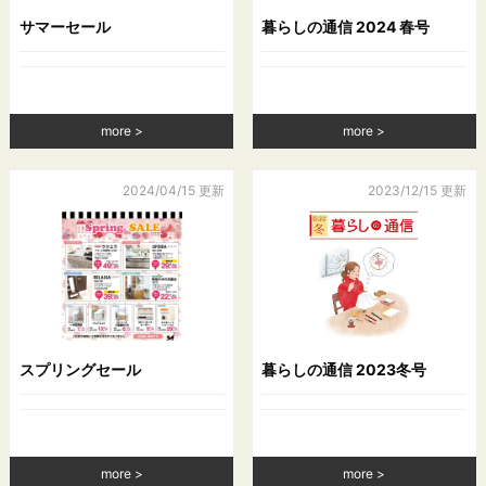
原田建設株式会社
サマーセール
暮らしの通信 2024 春号
住所：佐賀県唐津市北波多行合野1731番地
電話：0955-64-2031
more
more
2024/04/15 更新
2023/12/15 更新
スプリングセール
暮らしの通信 2023冬号
more
more