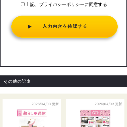
いう「個人情報」を指すものとし，生存する個人に関する情報
上記、プライバシーポリシーに同意する
であって，当該情報に含まれる氏名，生年月日，住所，電話番
号，連絡先その他の記述等により特定の個人を識別できる情報
を指します。
プライバシー情報のうち「履歴情報および特性情報」とは，上
記に定める「個人情報」以外のものをいい，ご利用いただいた
サービスやご購入いただいた商品，ご覧になったページや広告
の履歴，ユーザーが検索された検索キーワード，ご利用日時，
ご利用の方法，ご利用環境，郵便番号や性別，職業，年齢，ユ
ーザーのIPアドレス，クッキー情報，位置情報，端末の個体識
別情報などを指します。
第２条（プライバシー情報の収集方法）
その他の記事
当社は，ユーザーが利用登録をする際に氏名，生年月日，住
所，電話番号，メールアドレス，銀行口座番号，クレジットカ
ード番号，運転免許証番号などの個人情報をお尋ねすることが
2026/04/03 更新
2026/04/03 更新
あります。また，ユーザーと提携先などとの間でなされたユー
ザーの個人情報を含む取引記録や，決済に関する情報を当社の
提携先（情報提供元，広告主，広告配信先などを含みます。以
下，｢提携先｣といいます。）などから収集することがありま
す。