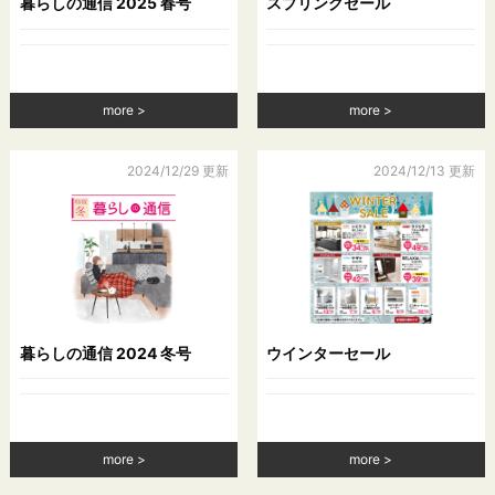
暮らしの通信 2025 春号
スプリングセール
（1）当社が利用目的の達成に必要な範囲内において個人情報
の取扱いの全部または一部を委託する場合
（2）合併その他の事由による事業の承継に伴って個人情報が
提供される場合
（3）個人情報を特定の者との間で共同して利用する場合であ
more
more
って，その旨並びに共同して利用される個人情報の項目，共同
して利用する者の範囲，利用する者の利用目的および当該個人
情報の管理について責任を有する者の氏名または名称につい
2024/12/29 更新
2024/12/13 更新
て，あらかじめ本人に通知し，または本人が容易に知り得る状
態に置いているとき
第５条（個人情報の開示）
当社は，本人から個人情報の開示を求められたときは，本人に
対し，遅滞なくこれを開示します。ただし，開示することによ
暮らしの通信 2024 冬号
ウインターセール
り次のいずれかに該当する場合は，その全部または一部を開示
しないこともあり，開示しない決定をした場合には，その旨を
遅滞なく通知します。なお，個人情報の開示に際しては，１件
あたり１，０００円の手数料を申し受けます。
（1）本人または第三者の生命，身体，財産その他の権利利益を
more
more
害するおそれがある場合