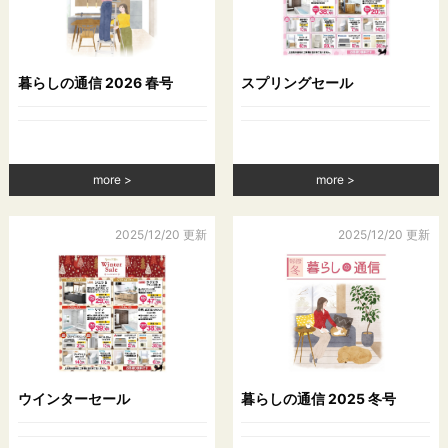
当社は，ユーザーについて，利用したサービスやソフトウエ
ア，購入した商品，閲覧したページや広告の履歴，検索した検
索キーワード，利用日時，利用方法，利用環境（携帯端末を通
じてご利用の場合の当該端末の通信状態，利用に際しての各種
暮らしの通信 2026 春号
スプリングセール
設定情報なども含みます），IPアドレス，クッキー情報，位置
情報，端末の個体識別情報などの履歴情報および特性情報を，
ユーザーが当社や提携先のサービスを利用しまたはページを閲
覧する際に収集します。
more
more
第３条（個人情報を収集・利用する目的）
2025/12/20 更新
2025/12/20 更新
当社が個人情報を収集・利用する目的は，以下のとおりです。
（1）ユーザーに自分の登録情報の閲覧や修正，利用状況の閲覧
を行っていただくために，氏名，住所，連絡先，支払方法など
の登録情報，利用されたサービスや購入された商品，およびそ
れらの代金などに関する情報を表示する目的
（2）ユーザーにお知らせや連絡をするためにメールアドレスを
利用する場合やユーザーに商品を送付したり必要に応じて連絡
したりするため，氏名や住所などの連絡先情報を利用する目的
ウインターセール
暮らしの通信 2025 冬号
（3）ユーザーの本人確認を行うために，氏名，生年月日，住
所，電話番号，銀行口座番号，クレジットカード番号，運転免