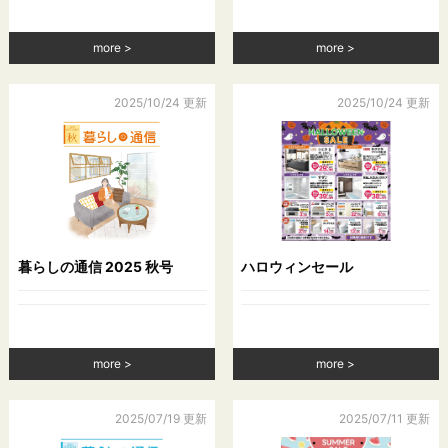
許証番号，配達証明付き郵便の到達結果などの情報を利用する
目的
more
more
（4）ユーザーに代金を請求するために，購入された商品名や数
量，利用されたサービスの種類や期間，回数，請求金額，氏
名，住所，銀行口座番号やクレジットカード番号などの支払に
2025/10/24 更新
2025/10/24 更新
関する情報などを利用する目的
（5）ユーザーが簡便にデータを入力できるようにするために，
当社に登録されている情報を入力画面に表示させたり，ユーザ
ーのご指示に基づいて他のサービスなど（提携先が提供するも
のも含みます）に転送したりする目的
（6）代金の支払を遅滞したり第三者に損害を発生させたりする
など，本サービスの利用規約に違反したユーザーや，不正・不
当な目的でサービスを利用しようとするユーザーの利用をお断
暮らしの通信 2025 秋号
ハロウィンセール
りするために，利用態様，氏名や住所など個人を特定するため
の情報を利用する目的
（7）ユーザーからのお問い合わせに対応するために，お問い合
わせ内容や代金の請求に関する情報など当社がユーザーに対し
てサービスを提供するにあたって必要となる情報や，ユーザー
more
more
のサービス利用状況，連絡先情報などを利用する目的
（8）上記の利用目的に付随する目的
2025/07/19 更新
2025/07/11 更新
第４条（個人情報の第三者提供）