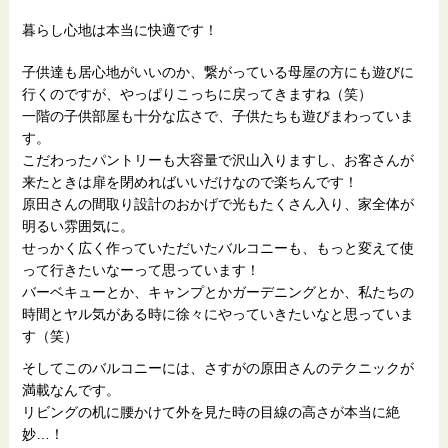
暮らし心地は本当に快適です！
子供達も居心地がいいのか、繋がっている母屋の方にも遊びに
行くのですが、やっぱりこっちに戻ってきますね（笑）
一階の子供部屋も十分な広さで、子供たちも遊びまわっていま
す。
こだわったパントリーも大容量で沢山入りますし、お客さんが
来たときは扉を閉めればいいだけなので楽ちんです！
原田さんの間取り設計のおかげで光もたくさん入り、家全体が
明るい雰囲気に。
せっかく広く作っていただいたバルコニーも、もっと変えて使
って行きたいなーって思っています！
バーベキューとか、キャンプとかガーデニングとか、私たちの
時間とヤル気がある時に徐々にやっていきたいなと思っていま
す（笑）
そしてこのバルコニーには、さすがの原田さんのテクニックが
満載なんです。
リビングの机に腰かけて外を見た時の目線の高さが本当に絶
妙…！