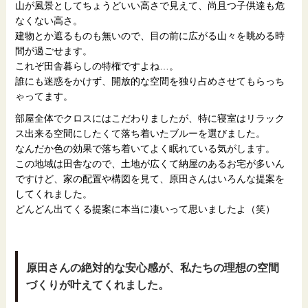
山が風景としてちょうどいい高さで見えて、尚且つ子供達も危
なくない高さ。
建物とか遮るものも無いので、目の前に広がる山々を眺める時
間が過ごせます。
これぞ田舎暮らしの特権ですよね…。
誰にも迷惑をかけず、開放的な空間を独り占めさせてもらっち
ゃってます。
部屋全体でクロスにはこだわりましたが、特に寝室はリラック
ス出来る空間にしたくて落ち着いたブルーを選びました。
なんだか色の効果で落ち着いてよく眠れている気がします。
この地域は田舎なので、土地が広くて納屋のあるお宅が多いん
ですけど、家の配置や構図を見て、原田さんはいろんな提案を
してくれました。
どんどん出てくる提案に本当に凄いって思いましたよ（笑）
原田さんの絶対的な安心感が、私たちの理想の空間
づくりが叶えてくれました。