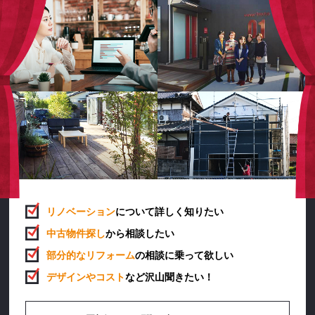
当社は，ユーザーについて，利用したサービスやソフトウエ
ア，購入した商品，閲覧したページや広告の履歴，検索した検
索キーワード，利用日時，利用方法，利用環境（携帯端末を通
じてご利用の場合の当該端末の通信状態，利用に際しての各種
設定情報なども含みます），IPアドレス，クッキー情報，位置
情報，端末の個体識別情報などの履歴情報および特性情報を，
ユーザーが当社や提携先のサービスを利用しまたはページを閲
覧する際に収集します。
第３条（個人情報を収集・利用する目的）
当社が個人情報を収集・利用する目的は，以下のとおりです。
（1）ユーザーに自分の登録情報の閲覧や修正，利用状況の閲覧
を行っていただくために，氏名，住所，連絡先，支払方法など
リノベーション
について詳しく知りたい
の登録情報，利用されたサービスや購入された商品，およびそ
中古物件探し
から相談したい
れらの代金などに関する情報を表示する目的
（2）ユーザーにお知らせや連絡をするためにメールアドレスを
部分的なリフォーム
の相談に乗って欲しい
利用する場合やユーザーに商品を送付したり必要に応じて連絡
デザインやコスト
など沢山聞きたい！
したりするため，氏名や住所などの連絡先情報を利用する目的
（3）ユーザーの本人確認を行うために，氏名，生年月日，住
所，電話番号，銀行口座番号，クレジットカード番号，運転免