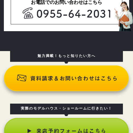
お電話でのお問い合わせはこちら
許証番号，配達証明付き郵便の到達結果などの情報を利用する
目的
（4）ユーザーに代金を請求するために，購入された商品名や数
量，利用されたサービスの種類や期間，回数，請求金額，氏
名，住所，銀行口座番号やクレジットカード番号などの支払に
関する情報などを利用する目的
（5）ユーザーが簡便にデータを入力できるようにするために，
当社に登録されている情報を入力画面に表示させたり，ユーザ
ーのご指示に基づいて他のサービスなど（提携先が提供するも
魅力満載！もっと知りたい方へ
のも含みます）に転送したりする目的
（6）代金の支払を遅滞したり第三者に損害を発生させたりする
など，本サービスの利用規約に違反したユーザーや，不正・不
当な目的でサービスを利用しようとするユーザーの利用をお断
りするために，利用態様，氏名や住所など個人を特定するため
の情報を利用する目的
（7）ユーザーからのお問い合わせに対応するために，お問い合
わせ内容や代金の請求に関する情報など当社がユーザーに対し
てサービスを提供するにあたって必要となる情報や，ユーザー
実際のモデルハウス・ショールームに行きたい！
のサービス利用状況，連絡先情報などを利用する目的
（8）上記の利用目的に付随する目的
第４条（個人情報の第三者提供）