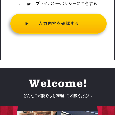
いう「個人情報」を指すものとし，生存する個人に関する情報
上記、プライバシーポリシーに同意する
であって，当該情報に含まれる氏名，生年月日，住所，電話番
号，連絡先その他の記述等により特定の個人を識別できる情報
を指します。
プライバシー情報のうち「履歴情報および特性情報」とは，上
記に定める「個人情報」以外のものをいい，ご利用いただいた
サービスやご購入いただいた商品，ご覧になったページや広告
の履歴，ユーザーが検索された検索キーワード，ご利用日時，
ご利用の方法，ご利用環境，郵便番号や性別，職業，年齢，ユ
ーザーのIPアドレス，クッキー情報，位置情報，端末の個体識
別情報などを指します。
第２条（プライバシー情報の収集方法）
当社は，ユーザーが利用登録をする際に氏名，生年月日，住
所，電話番号，メールアドレス，銀行口座番号，クレジットカ
ード番号，運転免許証番号などの個人情報をお尋ねすることが
あります。また，ユーザーと提携先などとの間でなされたユー
どんなご相談でもお気軽にご相談ください
ザーの個人情報を含む取引記録や，決済に関する情報を当社の
提携先（情報提供元，広告主，広告配信先などを含みます。以
下，｢提携先｣といいます。）などから収集することがありま
す。