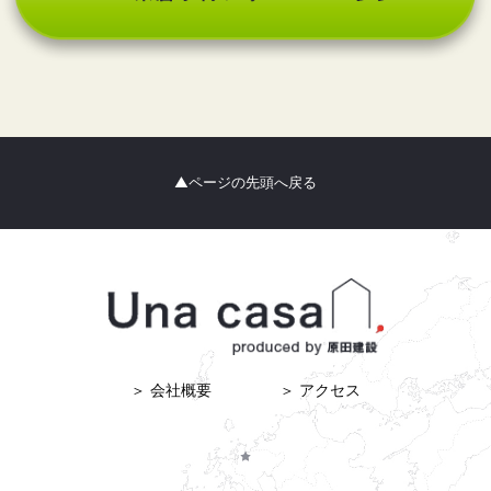
当社は，次に掲げる場合を除いて，あらかじめユーザーの同意
を得ることなく，第三者に個人情報を提供することはありませ
ん。ただし，個人情報保護法その他の法令で認められる場合を
除きます。
（1）法令に基づく場合
（2）人の生命，身体または財産の保護のために必要がある場合
であって，本人の同意を得ることが困難であるとき
▲ページの先頭へ戻る
（3）公衆衛生の向上または児童の健全な育成の推進のために特
に必要がある場合であって，本人の同意を得ることが困難であ
るとき
（4）国の機関もしくは地方公共団体またはその委託を受けた者
が法令の定める事務を遂行することに対して協力する必要があ
る場合であって，本人の同意を得ることにより当該事務の遂行
に支障を及ぼすおそれがあるとき
（5）予め次の事項を告知あるいは公表をしている場合
利用目的に第三者への提供を含むこと
＞ 会社概要
＞ アクセス
第三者に提供されるデータの項目
第三者への提供の手段または方法
本人の求めに応じて個人情報の第三者への提供を停止すること
前項の定めにかかわらず，次に掲げる場合は第三者には該当し
ないものとします。